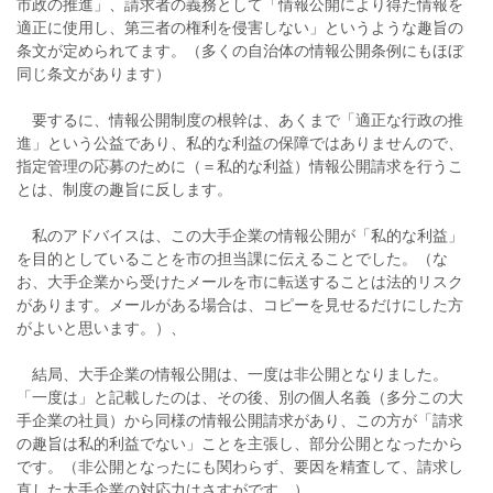
市政の推進」、請求者の義務として「情報公開により得た情報を
適正に使用し、第三者の権利を侵害しない」というような趣旨の
条文が定められてます。（多くの自治体の情報公開条例にもほぼ
同じ条文があります）
要するに、情報公開制度の根幹は、あくまで「適正な行政の推
進」という公益であり、私的な利益の保障ではありませんので、
指定管理の応募のために（＝私的な利益）情報公開請求を行うこ
とは、制度の趣旨に反します。
私のアドバイスは、この大手企業の情報公開が「私的な利益」
を目的としていることを市の担当課に伝えることでした。（な
お、大手企業から受けたメールを市に転送することは法的リスク
があります。メールがある場合は、コピーを見せるだけにした方
がよいと思います。）、
結局、大手企業の情報公開は、一度は非公開となりました。
「一度は」と記載したのは、その後、別の個人名義（多分この大
手企業の社員）から同様の情報公開請求があり、この方が「請求
の趣旨は私的利益でない」ことを主張し、部分公開となったから
です。（非公開となったにも関わらず、要因を精査して、請求し
直した大手企業の対応力はさすがです。）