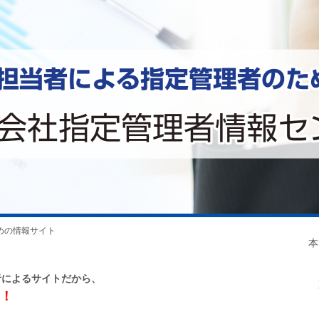
めの情報サイト
本
T
者によるサイトだから、
東
！
浜