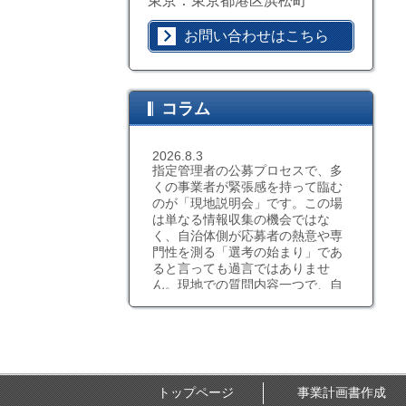
東京：東京都港区浜松町
お問い合わせはこちら
コラム
2026.8.3
指定管理者の公募プロセスで、多
くの事業者が緊張感を持って臨む
のが「現地説明会」です。この場
は単なる情報収集の機会ではな
く、自治体側が応募者の熱意や専
門性を測る「選考の始まり」であ
ると言っても過言ではありませ
ん。現地での質問内容一つで、自
社の本気度をアピールすることも
可能です。指定管理者情報センタ
ーでは、こうした説明会に臨む際
のアドバイスや、チェックすべき
ポイントの整理なども行っており
ます。人口が多い地域の施設など
トップページ
事業計画書作成
では、参加者が多い場所では他社