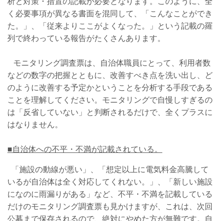
析と対策・措置の記載が必要となります。このように、全
く必要事項が異なる書面を混同して、「こんなことができ
た。」、「従来よりここがよくなった。」という記載の羅
列で終わっている報告がたくさんあります。
モニタリング調査票は、自治体職員にとって、利用者数
などの数字の把握とともに、改善すべき点を洗い出し、ど
のように改善する予定かということを分析する手段である
ことを理解してください。モニタリングで自慢しすぎるの
は「反省していない」と判断されるだけで、全くプラスに
はなりません。
■自治体への不平・不満が記載されている。
「施設の動線が悪い」、「想定以上に電気料金高騰して
いるが自治体は全く対応してくれない。」、「新しい施設
になのに雨漏りがある」など、不平・不満を記載している
だけのモニタリング調査票も見かけますが、これは、次回
公募まで保存されるので、絶対にやめた方が無難です。自