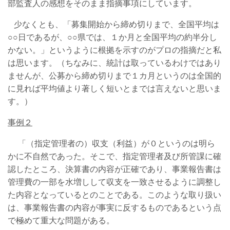
部監査人の感想をそのまま指摘事項にしています。
少なくとも、「募集開始から締め切りまで、全国平均は
○○日であるが、○○県では、１か月と全国平均の約半分し
かない。」というように根拠を示すのがプロの指摘だと私
は思います。（ちなみに、統計は取っているわけではあり
ませんが、公募から締め切りまで１カ月というのは全国的
に見れば平均値より著しく短いとまでは言えないと思いま
す。）
事例２
「（指定管理者の）収支（利益）が０というのは明ら
かに不自然であった。そこで、指定管理者及び所管課に確
認したところ、決算書の内容が正確であり、事業報告書は
管理費の一部を水増しして収支を一致させるように調整し
た内容となっているとのことである。このような取り扱い
は、事業報告書の内容が事実に反するものであるという点
で極めて重大な問題がある。