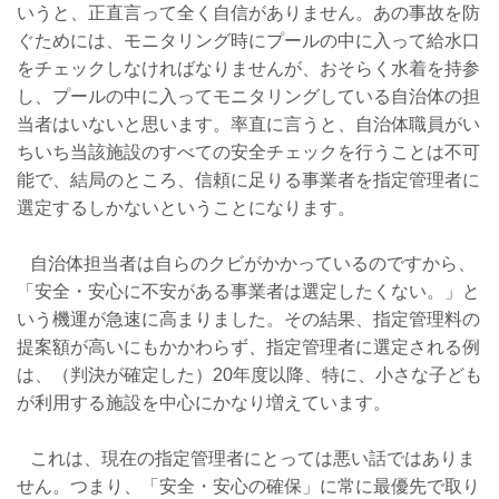
いうと、正直言って全く自信がありません。あの事故を防
ぐためには、モニタリング時にプールの中に入って給水口
をチェックしなければなりませんが、おそらく水着を持参
し、プールの中に入ってモニタリングしている自治体の担
当者はいないと思います。率直に言うと、自治体職員がい
ちいち当該施設のすべての安全チェックを行うことは不可
能で、結局のところ、信頼に足りる事業者を指定管理者に
選定するしかないということになります。
自治体担当者は自らのクビがかかっているのですから、
「安全・安心に不安がある事業者は選定したくない。」と
いう機運が急速に高まりました。その結果、指定管理料の
提案額が高いにもかかわらず、指定管理者に選定される例
は、（判決が確定した）20年度以降、特に、小さな子ども
が利用する施設を中心にかなり増えています。
これは、現在の指定管理者にとっては悪い話ではありま
せん。つまり、「安全・安心の確保」に常に最優先で取り