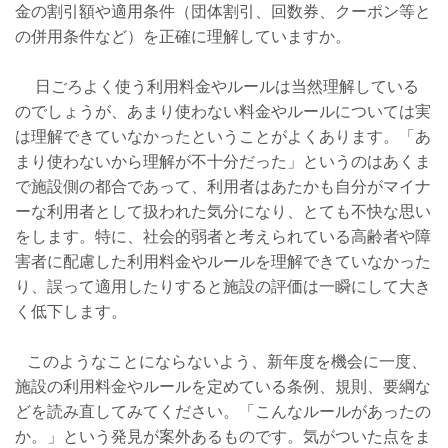
金の割引額や適用条件（団体割引、回数券、クーポン等と
の併用条件など）を正確に理解していますか。
日ごろよく使う利用料金やルールは当然理解している
のでしょうが、あまり使わない料金やルールについては実
は理解できていなかったということがよくあります。「あ
まり使わないから理解が不十分だった」というのはあくま
で施設側の都合であって、利用者はあたかも自分がマイナ
ーな利用者として扱われた気分になり、とても不快な思い
をします。特に、社会的弱者と考えられている高齢者や障
害者に配慮した利用料金やルールを理解できていなかった
り、誤って適用したりすると施設の評価は一瞬にして大き
く低下します。
このようなことにならないよう、新年度を機会に一度、
施設の利用料金やルールを定めている条例、規則、要綱な
どを読み直してみてください。「こんなルールがあったの
か。」という発見が案外あるものです。気がついた点をま