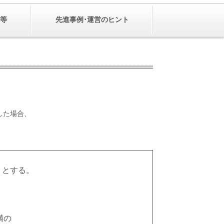
等
先進事例･運営のヒント
した場合、
とする。
満の