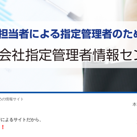
めの情報サイト
本
T
者によるサイトだから、
東
！
浜