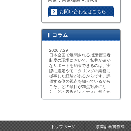
東京：東京都港区浜松町
お問い合わせはこちら
コラム
2026.7.29
日本全国で展開される指定管理者
制度の現場において、私共が確か
なサポートを約束できるのは、実
際に選定やモニタリングの業務に
従事した経験があるからです。評
価する側の視点を知っているから
こそ、どの項目が加点対象にな
り、どの表現がマイナスに働くか
を熟知しています。具体的なエリ
アが決まっているのであれば特性
を考慮した助言も、実務経験に基
づいたものであれば説得力が違い
ます。机上の空論ではない、現場
感覚に根ざした的確なコンサルテ
トップページ
事業計画書作成
ィングこそが、指定管理者への任