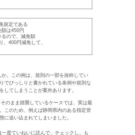
減免規定である
額は450円
いるので、減免額
、400円減免して、
んか。この例は、規則の一部を抜粋してい
りでびっしりと書かれている条例や規則な
をしてしまうことが案外あります。
そのまま踏襲しているケースでは、実は最
。このため、例えば静岡県内のある指定管
態に追い込まれてしまいました。
は一度ていねいに読んで、チェックし、も