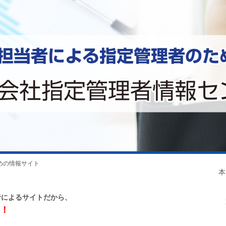
めの情報サイト
本
T
者によるサイトだから、
東
！
浜