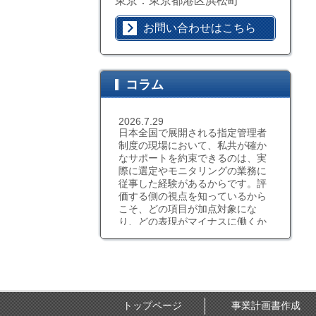
東京：東京都港区浜松町
お問い合わせはこちら
コラム
2026.7.29
日本全国で展開される指定管理者
制度の現場において、私共が確か
なサポートを約束できるのは、実
際に選定やモニタリングの業務に
従事した経験があるからです。評
価する側の視点を知っているから
こそ、どの項目が加点対象にな
り、どの表現がマイナスに働くか
を熟知しています。具体的なエリ
アが決まっているのであれば特性
を考慮した助言も、実務経験に基
づいたものであれば説得力が違い
ます。机上の空論ではない、現場
感覚に根ざした的確なコンサルテ
トップページ
事業計画書作成
ィングこそが、指定管理者への任