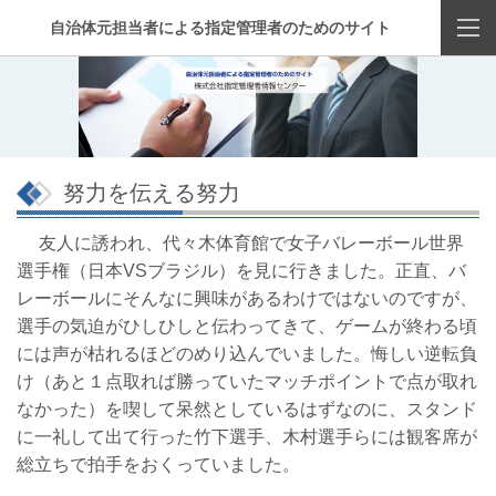
自治体元担当者による指定管理者のためのサイト
努力を伝える努力
友人に誘われ、代々木体育館で女子バレーボール世界
選手権（日本VSブラジル）を見に行きました。正直、バ
レーボールにそんなに興味があるわけではないのですが、
選手の気迫がひしひしと伝わってきて、ゲームが終わる頃
には声が枯れるほどのめり込んでいました。悔しい逆転負
け（あと１点取れば勝っていたマッチポイントで点が取れ
なかった）を喫して呆然としているはずなのに、スタンド
に一礼して出て行った竹下選手、木村選手らには観客席が
総立ちで拍手をおくっていました。