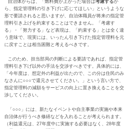
自治体からは、「燃料費が上がった場合は
考慮する
か
ら、指定管理料の引き下げに応じてほしい」というような
形で要請されると思いますが、自治体職員が将来の指定管
理料引き上げを約束することはできません。「考慮す
る」・「努力する」など表現は、「約束する」とは全く違
う意味で、現実には、いったん引き下げた指定管理料を元
に戻すことは相当困難と考えるべきです。
このため、担当部局の判断による要請であれば、指定管
理料引き下げ以外の手法を交渉すべきです。具体的には、
「今年度は、想定外の利益が出たので、この分は住民のみ
なさんに○○○で還元させてください。」という言い方で、
指定管理料の減額をサービスの向上に置き換えることを交
渉してください。
「○○○」には、新たなイベントや自主事業の実施や本来
自治体が行うべき修繕などを入れることが考えられます。
（利益還元は、27年度中に実施する必要はなく、28年度