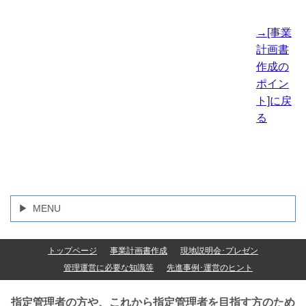
→[事業
計画書
作成の
ポイン
ト]に戻
る
MENU
トップページ
事業計画書作成
現地説明会･プレゼン
管理運営に必要な知識等
先進事例･運営のヒント
指定管理者の方や、これから指定管理者を目指す方のため