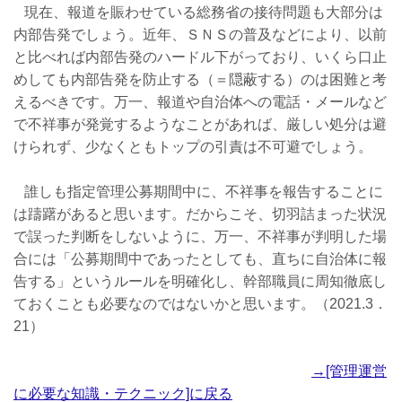
現在、報道を賑わせている総務省の接待問題も大部分は
内部告発でしょう。近年、ＳＮＳの普及などにより、以前
と比べれば内部告発のハードル下がっており、いくら口止
めしても内部告発を防止する（＝隠蔽する）のは困難と考
えるべきです。万一、報道や自治体への電話・メールなど
で不祥事が発覚するようなことがあれば、厳しい処分は避
けられず、少なくともトップの引責は不可避でしょう。
誰しも指定管理公募期間中に、不祥事を報告することに
は躊躇があると思います。だからこそ、切羽詰まった状況
で誤った判断をしないように、万一、不祥事が判明した場
合には「公募期間中であったとしても、直ちに自治体に報
告する」というルールを明確化し、幹部職員に周知徹底し
ておくことも必要なのではないかと思います。（2021.3．
21）
→[管理運営
に必要な知識・テクニック]に戻る